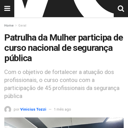
Home
Geral
Patrulha da Mulher participa de
curso nacional de segurança
pública
Com o objetivo de fortalecer a atuação dos
profissionais, o curso contou com a
participação de 45 profissionais da segurança
pública
por
Vinicius Tozzi
1 mês ago