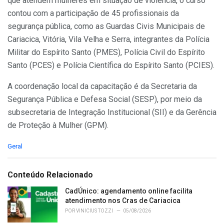
que atendem mulheres em situação de violência, o curso
contou com a participação de 45 profissionais da
segurança pública, como as Guardas Civis Municipais de
Cariacica, Vitória, Vila Velha e Serra, integrantes da Polícia
Militar do Espírito Santo (PMES), Polícia Civil do Espírito
Santo (PCES) e Polícia Científica do Espírito Santo (PCIES).
A coordenação local da capacitação é da Secretaria da
Segurança Pública e Defesa Social (SESP), por meio da
subsecretaria de Integração Institucional (SII) e da Gerência
de Proteção à Mulher (GPM).
C
Geral
a
t
e
Conteúdo Relacionado
g
o
CadÚnico: agendamento online facilita
r
atendimento nos Cras de Cariacica
i
POR
VINICIUS TOZZI
05/08/2026
e