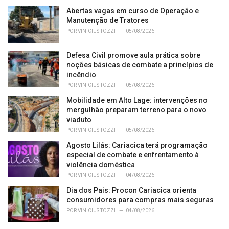
s
Abertas vagas em curso de Operação e
:
Manutenção de Tratores
POR
VINICIUS TOZZI
05/08/2026
Defesa Civil promove aula prática sobre
noções básicas de combate a princípios de
incêndio
POR
VINICIUS TOZZI
05/08/2026
Mobilidade em Alto Lage: intervenções no
mergulhão preparam terreno para o novo
viaduto
POR
VINICIUS TOZZI
05/08/2026
Agosto Lilás: Cariacica terá programação
especial de combate e enfrentamento à
violência doméstica
POR
VINICIUS TOZZI
04/08/2026
Dia dos Pais: Procon Cariacica orienta
consumidores para compras mais seguras
POR
VINICIUS TOZZI
04/08/2026