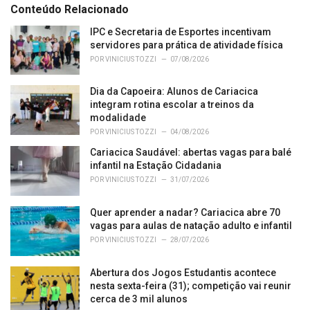
e
Conteúdo Relacionado
g
o
IPC e Secretaria de Esportes incentivam
r
servidores para prática de atividade física
i
POR
VINICIUS TOZZI
07/08/2026
e
s
Dia da Capoeira: Alunos de Cariacica
:
integram rotina escolar a treinos da
modalidade
POR
VINICIUS TOZZI
04/08/2026
Cariacica Saudável: abertas vagas para balé
infantil na Estação Cidadania
POR
VINICIUS TOZZI
31/07/2026
Quer aprender a nadar? Cariacica abre 70
vagas para aulas de natação adulto e infantil
POR
VINICIUS TOZZI
28/07/2026
Abertura dos Jogos Estudantis acontece
nesta sexta-feira (31); competição vai reunir
cerca de 3 mil alunos