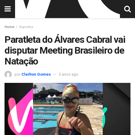
Home
Esportes
Paratleta do Álvares Cabral vai
disputar Meeting Brasileiro de
Natação
por
Cleilton Gomes
3 anos ago