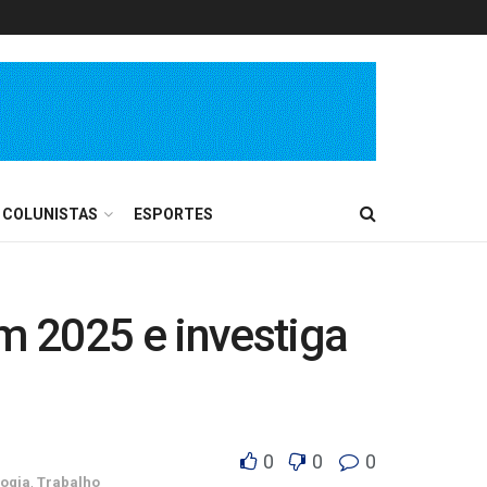
COLUNISTAS
ESPORTES
m 2025 e investiga
0
0
0
ogia
,
Trabalho