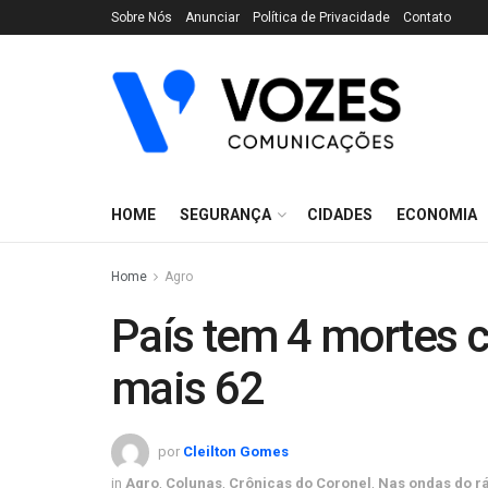
Sobre Nós
Anunciar
Política de Privacidade
Contato
HOME
SEGURANÇA
CIDADES
ECONOMIA
Home
Agro
País tem 4 mortes 
mais 62
por
Cleilton Gomes
in
Agro
,
Colunas
,
Crônicas do Coronel
,
Nas ondas do r