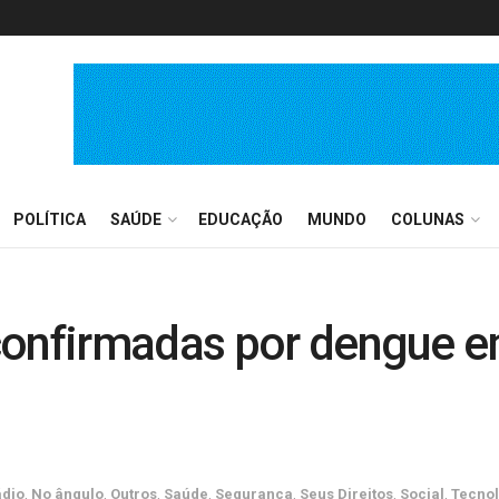
POLÍTICA
SAÚDE
EDUCAÇÃO
MUNDO
COLUNAS
confirmadas por dengue e
ádio
,
No ângulo
,
Outros
,
Saúde
,
Segurança
,
Seus Direitos
,
Social
,
Tecnol