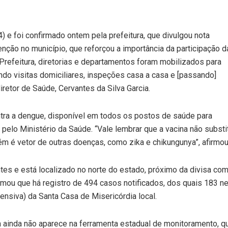
4) e foi confirmado ontem pela prefeitura, que divulgou nota
nção no município, que reforçou a importância da participação d
Prefeitura, diretorias e departamentos foram mobilizados para
do visitas domiciliares, inspeções casa a casa e [passando]
retor de Saúde, Cervantes da Silva Garcia.
tra a dengue, disponível em todos os postos de saúde para
pelo Ministério da Saúde. “Vale lembrar que a vacina não substi
 é vetor de outras doenças, como zika e chikungunya”, afirmou
ntes e está localizado no norte do estado, próximo da divisa co
ormou que há registro de 494 casos notificados, dos quais 183 n
ensiva) da Santa Casa de Misericórdia local.
 ainda não aparece na ferramenta estadual de monitoramento, q