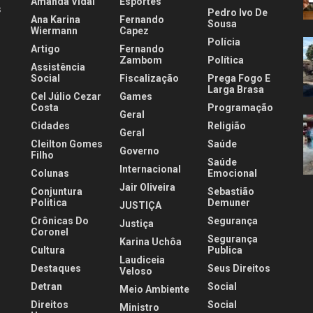
Amanda Vidal
Esportes
s
Pedro Ivo De
Ana Karina
Fernando
Sousa
Wiermann
Capez
Polícia
Artigo
Fernando
.
Zambom
Política
Assistência
Social
Fiscalização
Prega Fogo E
Larga Brasa
Cel Júlio Cezar
Games
Costa
Programação
Geral
Cidades
Religião
Geral
Cleilton Gomes
Saúde
Governo
Filho
Saúde
Internacional
Colunas
Emocional
Jair Oliveira
Conjuntura
Sebastião
Politica
Demuner
JUSTIÇA
Crônicas Do
Segurança
Justiça
Coronel
Segurança
Karina Uchôa
Cultura
Publica
Laudiceia
Destaques
Seus Direitos
Veloso
Detran
Social
Meio Ambiente
Direitos
Social
Ministro