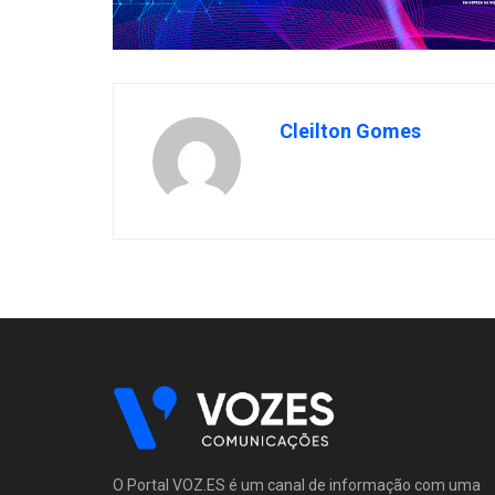
Cleilton Gomes
O Portal VOZ.ES é um canal de informação com uma