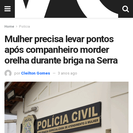
Home
Polícia
Mulher precisa levar pontos
após companheiro morder
orelha durante briga na Serra
por
Cleilton Gomes
3 anos ago