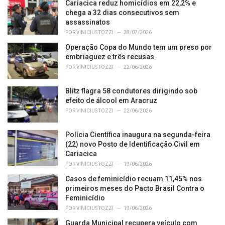
o
Cariacica reduz homicídios em 22,2% e
r
chega a 32 dias consecutivos sem
i
assassinatos
e
POR
VINICIUS TOZZI
28/07/2026
s
Operação Copa do Mundo tem um preso por
:
embriaguez e três recusas
POR
VINICIUS TOZZI
22/06/2026
Blitz flagra 58 condutores dirigindo sob
efeito de álcool em Aracruz
POR
VINICIUS TOZZI
22/06/2026
Polícia Científica inaugura na segunda-feira
(22) novo Posto de Identificação Civil em
Cariacica
POR
VINICIUS TOZZI
19/06/2026
Casos de feminicídio recuam 11,45% nos
primeiros meses do Pacto Brasil Contra o
Feminicídio
POR
VINICIUS TOZZI
19/06/2026
Guarda Municipal recupera veículo com