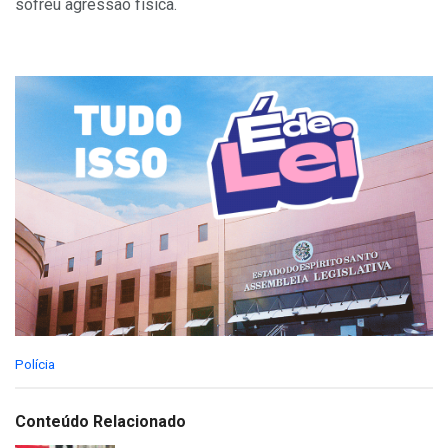
sofreu agressão física.
C
Polícia
a
t
e
Conteúdo Relacionado
g