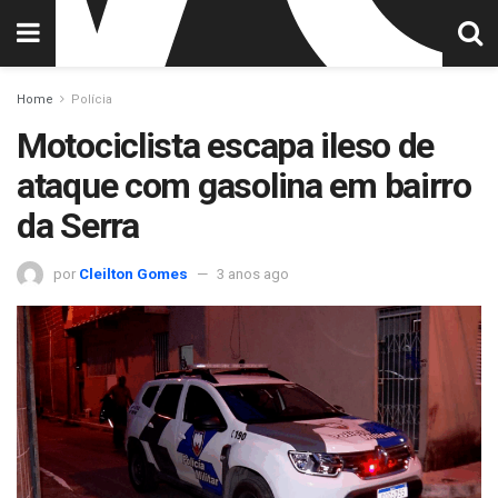
Home
Polícia
Motociclista escapa ileso de
ataque com gasolina em bairro
da Serra
por
Cleilton Gomes
3 anos ago