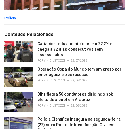
C
Polícia
a
t
e
Conteúdo Relacionado
g
o
Cariacica reduz homicídios em 22,2% e
r
chega a 32 dias consecutivos sem
i
assassinatos
e
POR
VINICIUS TOZZI
28/07/2026
s
Operação Copa do Mundo tem um preso por
:
embriaguez e três recusas
POR
VINICIUS TOZZI
22/06/2026
Blitz flagra 58 condutores dirigindo sob
efeito de álcool em Aracruz
POR
VINICIUS TOZZI
22/06/2026
Polícia Científica inaugura na segunda-feira
(22) novo Posto de Identificação Civil em