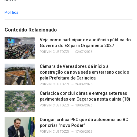
C
Política
a
t
e
Conteúdo Relacionado
g
o
Veja como participar de audiência pública do
r
Governo do ES para Orçamento 2027
i
POR
VINICIUS TOZZI
02/07/2026
e
s
Câmara de Vereadores dá início à
:
construção da nova sede em terreno cedido
pela Prefeitura de Cariacica
POR
VINICIUS TOZZI
26/06/2026
Cariacica conclui obras e entrega sete ruas
pavimentadas em Caçaroca nesta quinta (18)
POR
VINICIUS TOZZI
18/06/2026
Durigan critica PEC que dá autonomia ao BC
por criar “novo Poder"
POR
VINICIUS TOZZI
17/06/2026