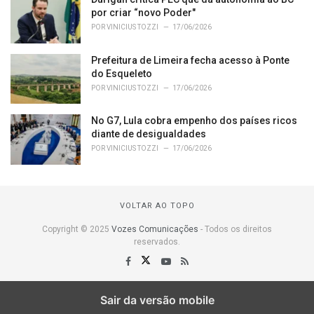
por criar “novo Poder"
POR
VINICIUS TOZZI
17/06/2026
Prefeitura de Limeira fecha acesso à Ponte
do Esqueleto
POR
VINICIUS TOZZI
17/06/2026
No G7, Lula cobra empenho dos países ricos
diante de desigualdades
POR
VINICIUS TOZZI
17/06/2026
VOLTAR AO TOPO
Copyright © 2025
Vozes Comunicações
- Todos os direitos
reservados.
Sair da versão mobile