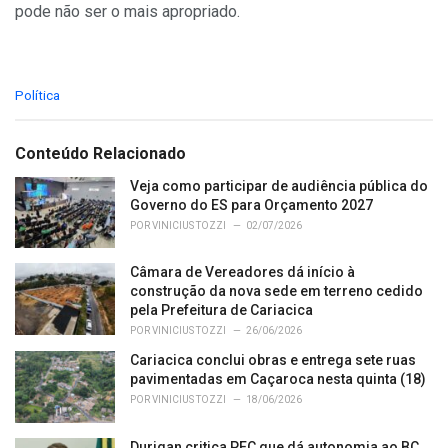
pode não ser o mais apropriado.
C
Política
a
t
e
Conteúdo Relacionado
g
o
Veja como participar de audiência pública do
r
Governo do ES para Orçamento 2027
i
POR
VINICIUS TOZZI
02/07/2026
e
s
Câmara de Vereadores dá início à
:
construção da nova sede em terreno cedido
pela Prefeitura de Cariacica
POR
VINICIUS TOZZI
26/06/2026
Cariacica conclui obras e entrega sete ruas
pavimentadas em Caçaroca nesta quinta (18)
POR
VINICIUS TOZZI
18/06/2026
Durigan critica PEC que dá autonomia ao BC