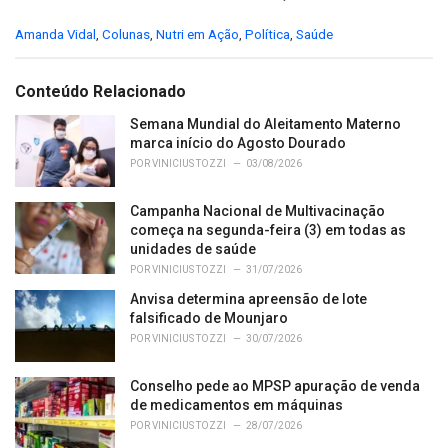
C
Amanda Vidal
,
Colunas
,
Nutri em Ação
,
Política
,
Saúde
a
t
e
Conteúdo Relacionado
g
o
Semana Mundial do Aleitamento Materno
r
marca início do Agosto Dourado
i
POR
VINICIUS TOZZI
03/08/2026
e
s
Campanha Nacional de Multivacinação
:
começa na segunda-feira (3) em todas as
unidades de saúde
POR
VINICIUS TOZZI
31/07/2026
Anvisa determina apreensão de lote
falsificado de Mounjaro
POR
VINICIUS TOZZI
30/07/2026
Conselho pede ao MPSP apuração de venda
de medicamentos em máquinas
POR
VINICIUS TOZZI
28/07/2026