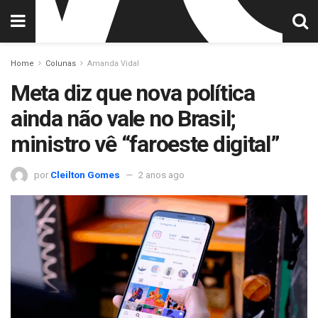
Home
Colunas
Amanda Vidal
Meta diz que nova política
ainda não vale no Brasil;
ministro vê “faroeste digital”
por
Cleilton Gomes
2 anos ago