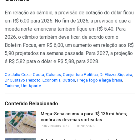
Em relação ao câmbio, a previsão de cotação do dólar ficou
em R$ 6,00 para 2025. No fim de 2026, a previsão é que a
moeda norte-americana também fique em R$ 5,40. Para
2026, o câmbio também deve ficar, de acordo com o
Boletim Focus, em R$ 6,00, um aumento em relação aos R$
5,90 projetados na semana passada. Para 2027, a projeção
é R$ 5,82 para o dólar e R$ 5,88, para 2028.
C
Cel Júlio Cezar Costa
,
Colunas
,
Conjuntura Politica
,
Dr Eliezer Siqueira
,
a
Dr Gustavo Peixoto
,
Economia
,
Outros
,
Prega fogo e larga brasa
,
t
Turismo
,
Um Aparte
e
g
o
Conteúdo Relacionado
r
i
Mega-Sena acumula para R$ 135 milhões;
e
confira as dezenas sorteadas
s
POR
VINICIUS TOZZI
03/08/2026
: