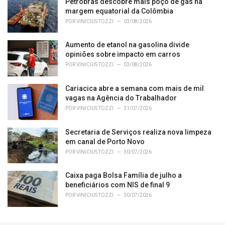
Petrobras descobre mais poço de gás na
margem equatorial da Colômbia
POR
VINICIUS TOZZI
03/08/2026
Aumento de etanol na gasolina divide
opiniões sobre impacto em carros
POR
VINICIUS TOZZI
03/08/2026
Cariacica abre a semana com mais de mil
vagas na Agência do Trabalhador
POR
VINICIUS TOZZI
31/07/2026
Secretaria de Serviços realiza nova limpeza
em canal de Porto Novo
POR
VINICIUS TOZZI
30/07/2026
Caixa paga Bolsa Família de julho a
beneficiários com NIS de final 9
POR
VINICIUS TOZZI
30/07/2026