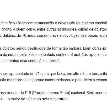
aldino ficou feliz com restauração e devolução de objetos vanda
lanalto, a quem cabia, entre outras atribuições, cuidar de objeto
ene Galdino, de 70 anos, comemorava a devolução das peças res
eles objetos sendo destruídos de forma tão bárbara. Eram obras-p
ia do nosso país. Foi um atentado contra o Brasil. Não apenas co
a que tentou criar confusão na festa”.
um aposentado de 71 anos que fazia, em alto e bom tom, crítica
la não me representa porque nunca melhorou o país. Nem a econo
escimento do PIB (Produto Interno Bruto) nacional, Beckman arri
% – o maior dos últimos seis trimestres.