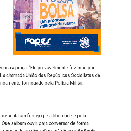
gada à praça. “Ele provavelmente fez isso por
l, a chamada União das Repúblicas Socialistas da
ngamento foi negado pela Polícia Militar.
epresenta um festejo pela liberdade e pela
 Que saibam ouvir, para conversar de forma
em remoendo as divergências”, disse à
Agência