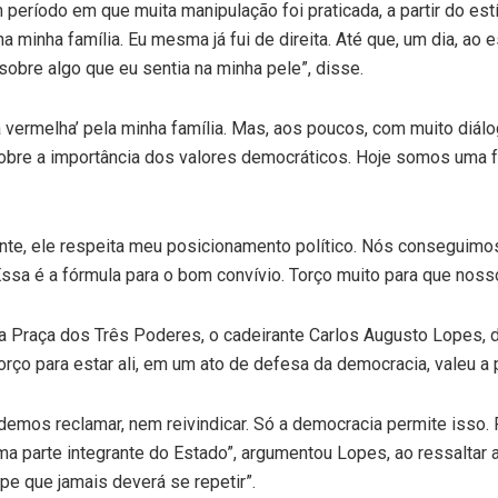
 período em que muita manipulação foi praticada, a partir do e
 minha família. Eu mesma já fui de direita. Até que, um dia, ao e
 sobre algo que eu sentia na minha pele”, disse.
 vermelha’ pela minha família. Mas, aos poucos, com muito diálo
obre a importância dos valores democráticos. Hoje somos uma fa
ente, ele respeita meu posicionamento político. Nós conseguimos
sa é a fórmula para o bom convívio. Torço muito para que nos
na Praça dos Três Poderes, o cadeirante Carlos Augusto Lopes, d
orço para estar ali, em um ato de defesa da democracia, valeu a 
mos reclamar, nem reivindicar. Só a democracia permite isso. Re
a parte integrante do Estado”, argumentou Lopes, ao ressaltar a
pe que jamais deverá se repetir”.