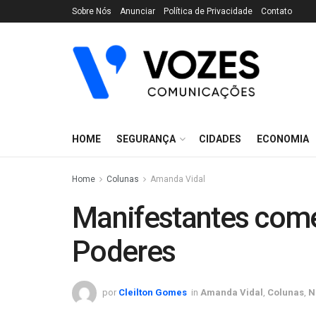
Sobre Nós
Anunciar
Política de Privacidade
Contato
HOME
SEGURANÇA
CIDADES
ECONOMIA
Home
Colunas
Amanda Vidal
Manifestantes com
Poderes
por
Cleilton Gomes
in
Amanda Vidal
,
Colunas
,
N