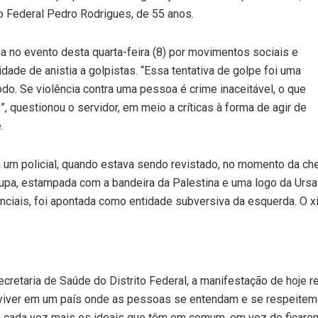
to Federal Pedro Rodrigues, de 55 anos.
a no evento desta quarta-feira (8) por movimentos sociais e
lidade de anistia a golpistas. “Essa tentativa de golpe foi uma
odo. Se violência contra uma pessoa é crime inaceitável, o que
”, questionou o servidor, em meio a críticas à forma de agir de
.
 um policial, quando estava sendo revistado, no momento da che
oupa, estampada com a bandeira da Palestina e uma logo da Ursa
nciais, foi apontada como entidade subversiva da esquerda. O xi
ecretaria de Saúde do Distrito Federal, a manifestação de hoje r
 viver em um país onde as pessoas se entendam e se respeitem.
em cada vez mais os ideais que têm em comum, em vez de ficar