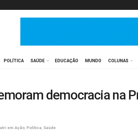
POLÍTICA
SAÚDE
EDUCAÇÃO
MUNDO
COLUNAS
emoram democracia na Pr
utri em Ação
,
Política
,
Saúde