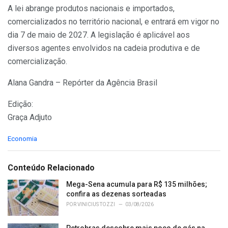
A lei abrange produtos nacionais e importados,
comercializados no território nacional, e entrará em vigor no
dia 7 de maio de 2027. A legislação é aplicável aos
diversos agentes envolvidos na cadeia produtiva e de
comercialização.
Alana Gandra – Repórter da Agência Brasil
Edição:
Graça Adjuto
C
Economia
a
t
e
Conteúdo Relacionado
g
o
Mega-Sena acumula para R$ 135 milhões;
r
confira as dezenas sorteadas
i
POR
VINICIUS TOZZI
03/08/2026
e
s