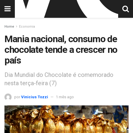
Home
Economia
Mania nacional, consumo de
chocolate tende a crescer no
país
Dia Mundial do Chocolate é comemorado
nesta terça-feira (7)
por
Vinicius Tozzi
1 mês ago