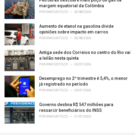
Petrobras descobre mais poço de gás na
:
margem equatorial da Colômbia
POR
VINICIUS TOZZI
03/08/2026
Aumento de etanol na gasolina divide
opiniões sobre impacto em carros
POR
VINICIUS TOZZI
03/08/2026
Antiga sede dos Correios no centro do Rio vai
a leilão nesta quinta
POR
VINICIUS TOZZI
30/07/2026
Desemprego no 2º trimestre é 5,4%, o menor
já registrado no período
POR
VINICIUS TOZZI
30/07/2026
Governo destina R$ 547 milhões para
ressarcir beneficiários do INSS
POR
VINICIUS TOZZI
21/07/2026