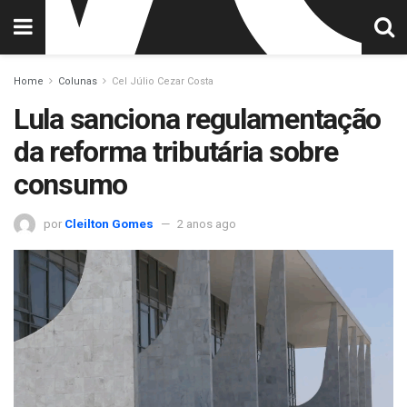
Home
Colunas
Cel Júlio Cezar Costa
Lula sanciona regulamentação
da reforma tributária sobre
consumo
por
Cleilton Gomes
2 anos ago