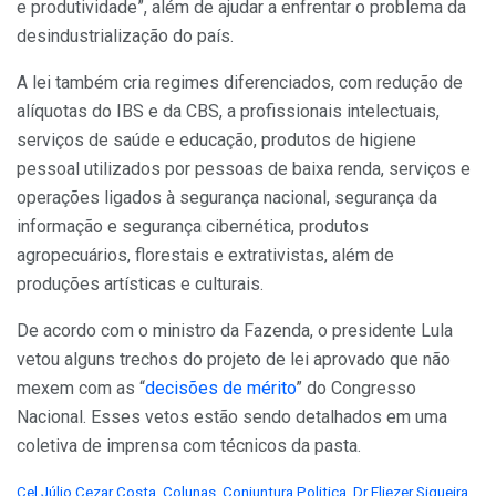
e produtividade”, além de ajudar a enfrentar o problema da
desindustrialização do país.
A lei também cria regimes diferenciados, com redução de
alíquotas do IBS e da CBS, a profissionais intelectuais,
serviços de saúde e educação, produtos de higiene
pessoal utilizados por pessoas de baixa renda, serviços e
operações ligados à segurança nacional, segurança da
informação e segurança cibernética, produtos
agropecuários, florestais e extrativistas, além de
produções artísticas e culturais.
De acordo com o ministro da Fazenda, o presidente Lula
vetou alguns trechos do projeto de lei aprovado que não
mexem com as “
decisões de mérito
” do Congresso
Nacional. Esses vetos estão sendo detalhados em uma
coletiva de imprensa com técnicos da pasta.
C
Cel Júlio Cezar Costa
,
Colunas
,
Conjuntura Politica
,
Dr Eliezer Siqueira
,