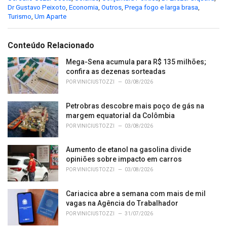
a
Dr Gustavo Peixoto
,
Economia
,
Outros
,
Prega fogo e larga brasa
,
t
Turismo
,
Um Aparte
e
g
o
Conteúdo Relacionado
r
i
Mega-Sena acumula para R$ 135 milhões;
e
confira as dezenas sorteadas
s
POR
VINICIUS TOZZI
03/08/2026
:
Petrobras descobre mais poço de gás na
margem equatorial da Colômbia
POR
VINICIUS TOZZI
03/08/2026
Aumento de etanol na gasolina divide
opiniões sobre impacto em carros
POR
VINICIUS TOZZI
03/08/2026
Cariacica abre a semana com mais de mil
vagas na Agência do Trabalhador
POR
VINICIUS TOZZI
31/07/2026