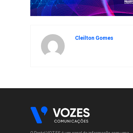
Cleilton Gomes
O Portal VOZ.ES é um canal de informação com uma