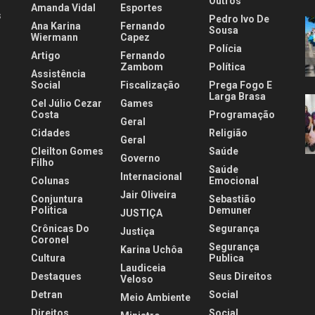
Outros
Amanda Vidal
Esportes
s
Pedro Ivo De
Ana Karina
Fernando
Sousa
Wiermann
Capez
Polícia
Artigo
Fernando
.
Zambom
Política
Assistência
Social
Fiscalização
Prega Fogo E
Larga Brasa
Cel Júlio Cezar
Games
Costa
Programação
Geral
Cidades
Religião
Geral
Cleilton Gomes
Saúde
Governo
Filho
Saúde
Internacional
Colunas
Emocional
Jair Oliveira
Conjuntura
Sebastião
Politica
Demuner
JUSTIÇA
Crônicas Do
Segurança
Justiça
Coronel
Segurança
Karina Uchôa
Cultura
Publica
Laudiceia
Destaques
Seus Direitos
Veloso
Detran
Social
Meio Ambiente
Direitos
Social