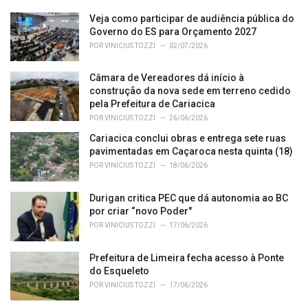
g
o
Veja como participar de audiência pública do
r
Governo do ES para Orçamento 2027
i
POR
VINICIUS TOZZI
02/07/2026
e
s
Câmara de Vereadores dá início à
:
construção da nova sede em terreno cedido
pela Prefeitura de Cariacica
POR
VINICIUS TOZZI
26/06/2026
Cariacica conclui obras e entrega sete ruas
pavimentadas em Caçaroca nesta quinta (18)
POR
VINICIUS TOZZI
18/06/2026
Durigan critica PEC que dá autonomia ao BC
por criar “novo Poder"
POR
VINICIUS TOZZI
17/06/2026
Prefeitura de Limeira fecha acesso à Ponte
do Esqueleto
POR
VINICIUS TOZZI
17/06/2026