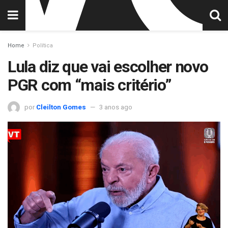
Home
Política
Lula diz que vai escolher novo
PGR com “mais critério”
por
Cleilton Gomes
3 anos ago