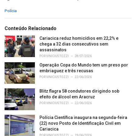
C
Polícia
a
t
e
Conteúdo Relacionado
g
o
Cariacica reduz homicídios em 22,2% e
r
chega a 32 dias consecutivos sem
i
assassinatos
e
POR
VINICIUS TOZZI
28/07/2026
s
Operação Copa do Mundo tem um preso por
:
embriaguez e três recusas
POR
VINICIUS TOZZI
22/06/2026
Blitz flagra 58 condutores dirigindo sob
efeito de álcool em Aracruz
POR
VINICIUS TOZZI
22/06/2026
Polícia Científica inaugura na segunda-feira
(22) novo Posto de Identificação Civil em
Cariacica
POR
VINICIUS TOZZI
19/06/2026