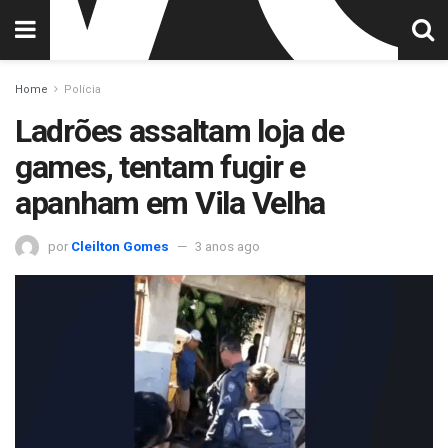
Home
Polícia
Ladrões assaltam loja de
games, tentam fugir e
apanham em Vila Velha
por
Cleilton Gomes
3 anos ago