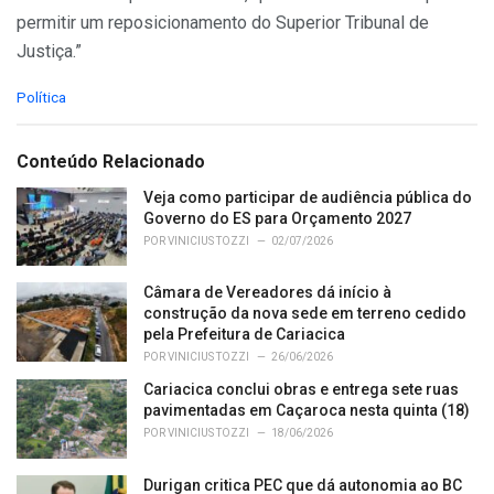
permitir um reposicionamento do Superior Tribunal de
Justiça.”
C
Política
a
t
e
Conteúdo Relacionado
g
o
Veja como participar de audiência pública do
r
Governo do ES para Orçamento 2027
i
POR
VINICIUS TOZZI
02/07/2026
e
s
Câmara de Vereadores dá início à
:
construção da nova sede em terreno cedido
pela Prefeitura de Cariacica
POR
VINICIUS TOZZI
26/06/2026
Cariacica conclui obras e entrega sete ruas
pavimentadas em Caçaroca nesta quinta (18)
POR
VINICIUS TOZZI
18/06/2026
Durigan critica PEC que dá autonomia ao BC