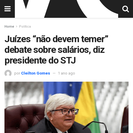
Home
Política
Juízes “não devem temer”
debate sobre salários, diz
presidente do STJ
por
Cleilton Gomes
1 ano ago