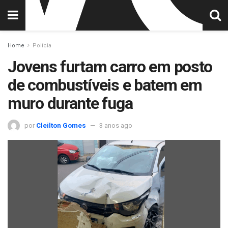
Home
Polícia
Jovens furtam carro em posto
de combustíveis e batem em
muro durante fuga
por
Cleilton Gomes
3 anos ago