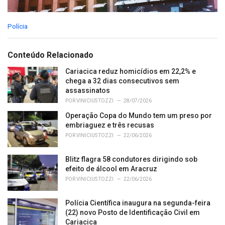
C
Polícia
a
t
e
Conteúdo Relacionado
g
o
Cariacica reduz homicídios em 22,2% e
r
chega a 32 dias consecutivos sem
i
assassinatos
e
POR
VINICIUS TOZZI
28/07/2026
s
Operação Copa do Mundo tem um preso por
:
embriaguez e três recusas
POR
VINICIUS TOZZI
22/06/2026
Blitz flagra 58 condutores dirigindo sob
efeito de álcool em Aracruz
POR
VINICIUS TOZZI
22/06/2026
Polícia Científica inaugura na segunda-feira
(22) novo Posto de Identificação Civil em
Cariacica