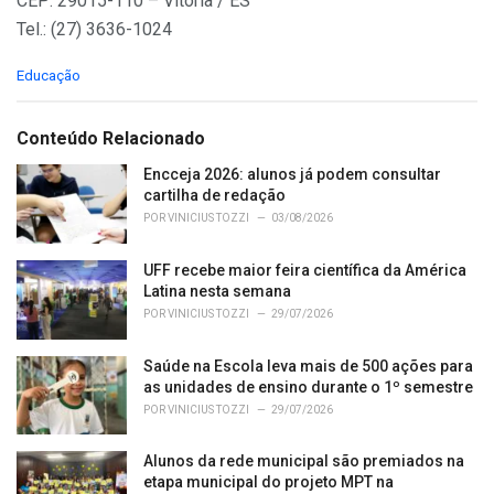
CEP: 29015-110 – Vitória / ES
Tel.: (27) 3636-1024
C
Educação
a
t
e
Conteúdo Relacionado
g
o
Encceja 2026: alunos já podem consultar
r
cartilha de redação
i
POR
VINICIUS TOZZI
03/08/2026
e
s
UFF recebe maior feira científica da América
:
Latina nesta semana
POR
VINICIUS TOZZI
29/07/2026
Saúde na Escola leva mais de 500 ações para
as unidades de ensino durante o 1º semestre
POR
VINICIUS TOZZI
29/07/2026
Alunos da rede municipal são premiados na
etapa municipal do projeto MPT na