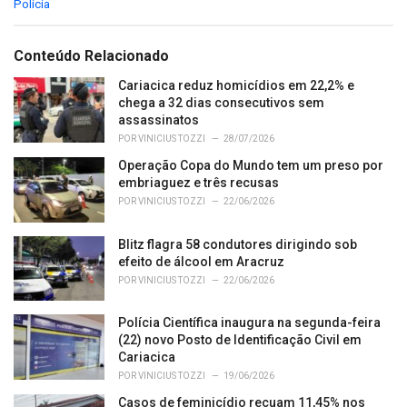
C
Polícia
a
t
e
Conteúdo Relacionado
g
o
Cariacica reduz homicídios em 22,2% e
r
chega a 32 dias consecutivos sem
i
assassinatos
e
POR
VINICIUS TOZZI
28/07/2026
s
Operação Copa do Mundo tem um preso por
:
embriaguez e três recusas
POR
VINICIUS TOZZI
22/06/2026
Blitz flagra 58 condutores dirigindo sob
efeito de álcool em Aracruz
POR
VINICIUS TOZZI
22/06/2026
Polícia Científica inaugura na segunda-feira
(22) novo Posto de Identificação Civil em
Cariacica
POR
VINICIUS TOZZI
19/06/2026
Casos de feminicídio recuam 11,45% nos