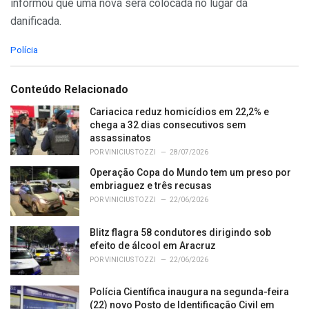
informou que uma nova será colocada no lugar da
danificada.
C
Polícia
a
t
e
Conteúdo Relacionado
g
o
Cariacica reduz homicídios em 22,2% e
r
chega a 32 dias consecutivos sem
i
assassinatos
e
POR
VINICIUS TOZZI
28/07/2026
s
Operação Copa do Mundo tem um preso por
:
embriaguez e três recusas
POR
VINICIUS TOZZI
22/06/2026
Blitz flagra 58 condutores dirigindo sob
efeito de álcool em Aracruz
POR
VINICIUS TOZZI
22/06/2026
Polícia Científica inaugura na segunda-feira
(22) novo Posto de Identificação Civil em