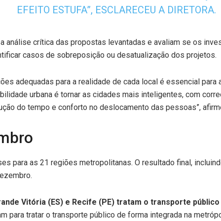
EFEITO ESTUFA”, ESCLARECEU A DIRETORA.
 a análise crítica das propostas levantadas e avaliam se os i
tificar casos de sobreposição ou desatualização dos projetos.
ões adequadas para a realidade de cada local é essencial para a
idade urbana é tornar as cidades mais inteligentes, com corre
ção do tempo e conforto no deslocamento das pessoas”, afirmou
embro
ises para as 21 regiões metropolitanas. O resultado final, inclu
dezembro.
ande Vitória (ES) e Recife (PE) tratam o transporte públic
m para tratar o transporte público de forma integrada na metróp