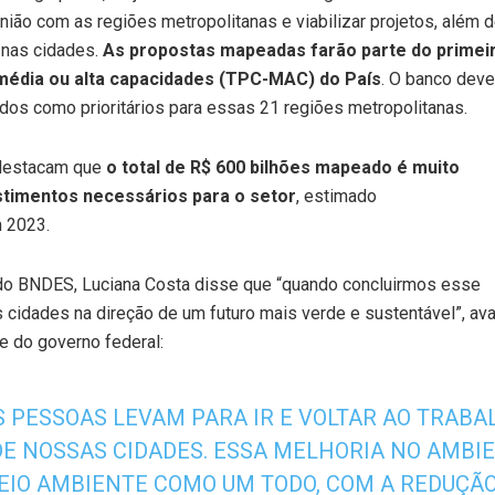
nião com as regiões metropolitanas e viabilizar projetos, além 
 nas cidades.
As propostas mapeadas farão parte do primei
 média ou alta capacidades (TPC-MAC) do País
. O banco deve
dos como prioritários para essas 21 regiões metropolitanas.
 destacam que
o total de R$ 600 bilhões mapeado é muito
estimentos necessários para o setor
, estimado
m 2023.
a do BNDES, Luciana Costa disse que “quando concluirmos esse
cidades na direção de um futuro mais verde e sustentável”, avali
e do governo federal:
 PESSOAS LEVAM PARA IR E VOLTAR AO TRABAL
DE NOSSAS CIDADES. ESSA MELHORIA NO AMB
IO AMBIENTE COMO UM TODO, COM A REDUÇÃO