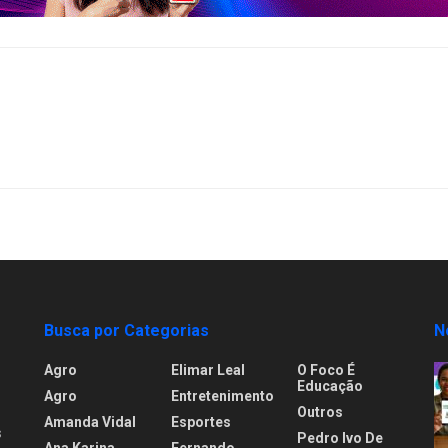
Busca por Categorias
N
Agro
Elimar Leal
O Foco É
Educação
Agro
Entretenimento
Outros
Amanda Vidal
Esportes
s
Pedro Ivo De