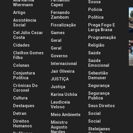
Ana Karina
Fernando
Sousa
Wiermann
Capez
Polícia
Artigo
Fernando
.
Zambom
Política
Assistência
Social
Fiscalização
Prega Fogo E
Larga Brasa
Cel Júlio Cezar
Games
Costa
Programação
Geral
Cidades
Religião
Geral
Cleilton Gomes
Saúde
Governo
Filho
Saúde
Internacional
Colunas
Emocional
Jair Oliveira
Conjuntura
Sebastião
Politica
Demuner
JUSTIÇA
Crônicas Do
Segurança
Justiça
Coronel
Segurança
Karina Uchôa
Cultura
Publica
Laudiceia
Destaques
Seus Direitos
Veloso
Detran
Social
Meio Ambiente
Direitos
Social
Ministro
Humanos
Augusto
Steleijanes
Nardes