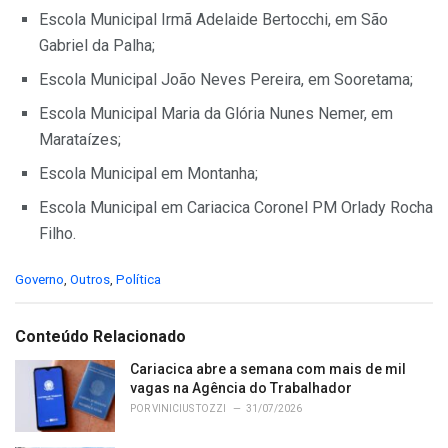
Escola Municipal Irmã Adelaide Bertocchi, em São
Gabriel da Palha;
Escola Municipal João Neves Pereira, em Sooretama;
Escola Municipal Maria da Glória Nunes Nemer, em
Marataízes;
Escola Municipal em Montanha;
Escola Municipal em Cariacica Coronel PM Orlady Rocha
Filho.
C
Governo
,
Outros
,
Política
a
t
e
Conteúdo Relacionado
g
o
Cariacica abre a semana com mais de mil
r
vagas na Agência do Trabalhador
i
POR
VINICIUS TOZZI
31/07/2026
e
s