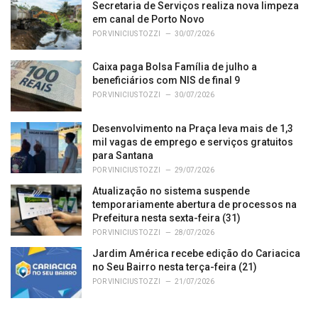
Secretaria de Serviços realiza nova limpeza
:
em canal de Porto Novo
POR
VINICIUS TOZZI
30/07/2026
Caixa paga Bolsa Família de julho a
beneficiários com NIS de final 9
POR
VINICIUS TOZZI
30/07/2026
Desenvolvimento na Praça leva mais de 1,3
mil vagas de emprego e serviços gratuitos
para Santana
POR
VINICIUS TOZZI
29/07/2026
Atualização no sistema suspende
temporariamente abertura de processos na
Prefeitura nesta sexta-feira (31)
POR
VINICIUS TOZZI
28/07/2026
Jardim América recebe edição do Cariacica
no Seu Bairro nesta terça-feira (21)
POR
VINICIUS TOZZI
21/07/2026