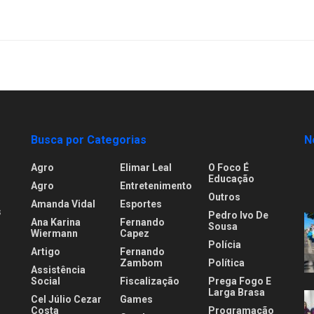
Busca por Categorias
N
Agro
Elimar Leal
O Foco É
Educação
Agro
Entretenimento
Outros
Amanda Vidal
Esportes
s
Pedro Ivo De
Ana Karina
Fernando
Sousa
Wiermann
Capez
Polícia
Artigo
Fernando
.
Zambom
Política
Assistência
Social
Fiscalização
Prega Fogo E
Larga Brasa
Cel Júlio Cezar
Games
Costa
Programação