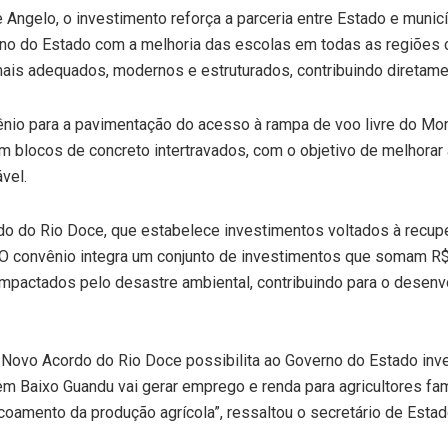
 Angelo, o investimento reforça a parceria entre Estado e municí
o do Estado com a melhoria das escolas em todas as regiões c
is adequados, modernos e estruturados, contribuindo diretamen
ênio para a pavimentação do acesso à rampa de voo livre do Monjo
blocos de concreto intertravados, com o objetivo de melhorar a 
vel.
ordo do Rio Doce, que estabelece investimentos voltados à rec
O convênio integra um conjunto de investimentos que somam R$ 
os impactados pelo desastre ambiental, contribuindo para o desen
Novo Acordo do Rio Doce possibilita ao Governo do Estado inves
em Baixo Guandu vai gerar emprego e renda para agricultores fa
oamento da produção agrícola”, ressaltou o secretário de Esta