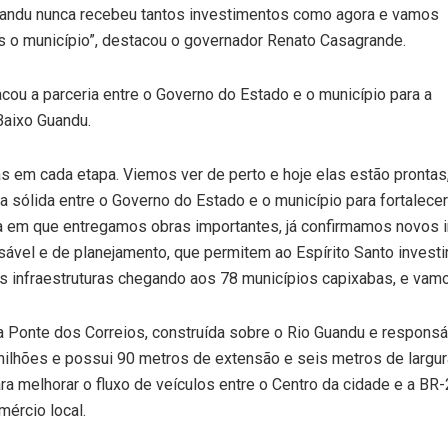
 Guandu nunca recebeu tantos investimentos como agora e vamos
is o município”, destacou o governador Renato Casagrande.
ou a parceria entre o Governo do Estado e o município para a
Baixo Guandu.
em cada etapa. Viemos ver de perto e hoje elas estão prontas,
sólida entre o Governo do Estado e o município para fortalecer
ia em que entregamos obras importantes, já confirmamos novos 
sável e de planejamento, que permitem ao Espírito Santo invest
 infraestruturas chegando aos 78 municípios capixabas, e vamo
a Ponte dos Correios, construída sobre o Rio Guandu e responsáv
milhões e possui 90 metros de extensão e seis metros de largur
para melhorar o fluxo de veículos entre o Centro da cidade e a B
ércio local.