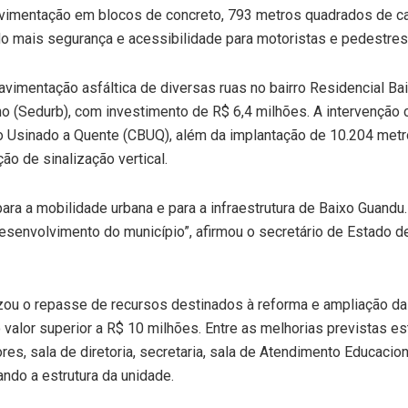
avimentação em blocos de concreto, 793 metros quadrados de ca
do mais segurança e acessibilidade para motoristas e pedestres
vimentação asfáltica de diversas ruas no bairro Residencial Ba
 (Sedurb), com investimento de R$ 6,4 milhões. A intervenção
 Usinado a Quente (CBUQ), além da implantação de 10.204 metro
ção de sinalização vertical.
ra a mobilidade urbana e para a infraestrutura de Baixo Guandu
desenvolvimento do município”, afirmou o secretário de Estado
zou o repasse de recursos destinados à reforma e ampliação da 
alor superior a R$ 10 milhões. Entre as melhorias previstas es
es, sala de diretoria, secretaria, sala de Atendimento Educacion
ando a estrutura da unidade.