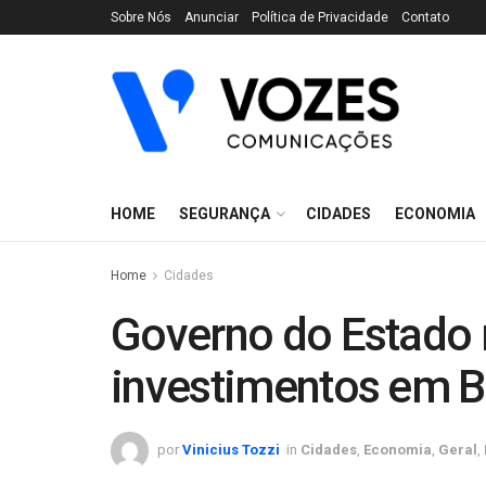
Sobre Nós
Anunciar
Política de Privacidade
Contato
HOME
SEGURANÇA
CIDADES
ECONOMIA
Home
Cidades
Governo do Estado r
investimentos em 
por
Vinicius Tozzi
in
Cidades
,
Economia
,
Geral
,