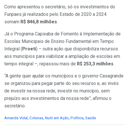
Como apresentou o secretário, só os investimentos do
Funpaes já realizados pelo Estado de 2020 a 2024
somam
R$ 846,8 milhões
.
Já o Programa Capixaba de Fomento à Implementação de
Escolas Municipais de Ensino Fundamental em Tempo
Integral (
Proeti
) – outra ação que disponibiliza recursos
aos municípios para viabilizar a ampliação de escolas em
tempo integral –, repassou mais de
R$ 253,3 milhões
.
“A gente quer ajudar os municípios e o governo Casagrande
se organizou para pegar parte do seu recurso e, ao invés
de investir na nossa rede, investir no município, sem
prejuízo aos investimentos da nossa rede”, afirmou o
secretário.
C
Amanda Vidal
,
Colunas
,
Nutri em Ação
,
Política
,
Saúde
a
t