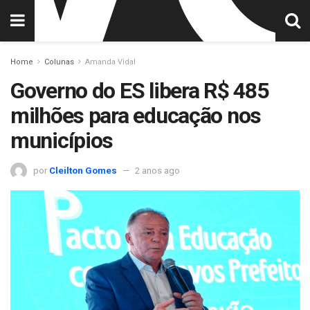
Home
Colunas
Amanda Vidal
Governo do ES libera R$ 485
milhões para educação nos
municípios
por
Cleilton Gomes
2 anos ago