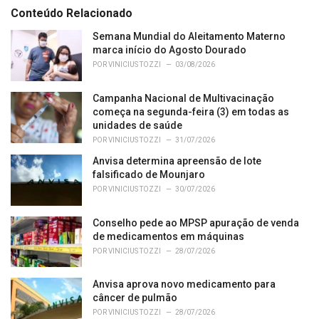
e
Conteúdo Relacionado
g
o
Semana Mundial do Aleitamento Materno
r
marca início do Agosto Dourado
i
POR
VINICIUS TOZZI
03/08/2026
e
s
Campanha Nacional de Multivacinação
:
começa na segunda-feira (3) em todas as
unidades de saúde
POR
VINICIUS TOZZI
31/07/2026
Anvisa determina apreensão de lote
falsificado de Mounjaro
POR
VINICIUS TOZZI
30/07/2026
Conselho pede ao MPSP apuração de venda
de medicamentos em máquinas
POR
VINICIUS TOZZI
28/07/2026
Anvisa aprova novo medicamento para
câncer de pulmão
POR
VINICIUS TOZZI
28/07/2026