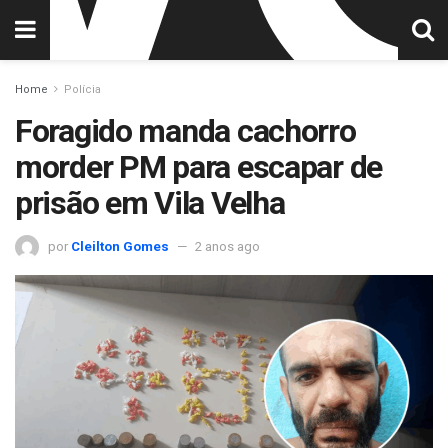
Home
Polícia
Foragido manda cachorro
morder PM para escapar de
prisão em Vila Velha
por
Cleilton Gomes
2 anos ago