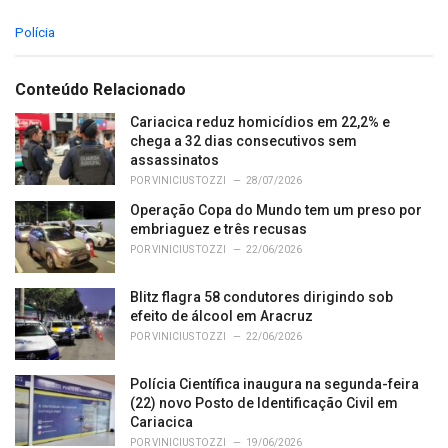
C
Polícia
a
t
e
Conteúdo Relacionado
g
o
Cariacica reduz homicídios em 22,2% e
r
chega a 32 dias consecutivos sem
i
assassinatos
e
POR
VINICIUS TOZZI
28/07/2026
s
Operação Copa do Mundo tem um preso por
:
embriaguez e três recusas
POR
VINICIUS TOZZI
22/06/2026
Blitz flagra 58 condutores dirigindo sob
efeito de álcool em Aracruz
POR
VINICIUS TOZZI
22/06/2026
Polícia Científica inaugura na segunda-feira
(22) novo Posto de Identificação Civil em
Cariacica
POR
VINICIUS TOZZI
19/06/2026