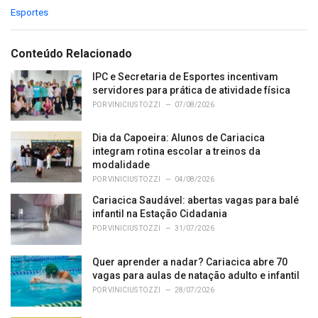
C
Esportes
a
t
e
Conteúdo Relacionado
g
o
IPC e Secretaria de Esportes incentivam
r
servidores para prática de atividade física
i
POR
VINICIUS TOZZI
07/08/2026
e
s
Dia da Capoeira: Alunos de Cariacica
:
integram rotina escolar a treinos da
modalidade
POR
VINICIUS TOZZI
04/08/2026
Cariacica Saudável: abertas vagas para balé
infantil na Estação Cidadania
POR
VINICIUS TOZZI
31/07/2026
Quer aprender a nadar? Cariacica abre 70
vagas para aulas de natação adulto e infantil
POR
VINICIUS TOZZI
28/07/2026