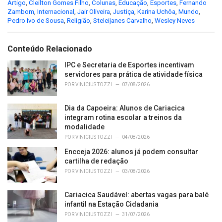
C
Artigo
,
Cleilton Gomes Filho
,
Colunas
,
Educação
,
Esportes
,
Fernando
a
Zambom
,
Internacional
,
Jair Oliveira
,
Justiça
,
Karina Uchôa
,
Mundo
,
t
Pedro Ivo de Sousa
,
Religião
,
Steleijanes Carvalho
,
Wesley Neves
e
g
o
Conteúdo Relacionado
r
i
IPC e Secretaria de Esportes incentivam
e
servidores para prática de atividade física
s
POR
VINICIUS TOZZI
07/08/2026
:
Dia da Capoeira: Alunos de Cariacica
integram rotina escolar a treinos da
modalidade
POR
VINICIUS TOZZI
04/08/2026
Encceja 2026: alunos já podem consultar
cartilha de redação
POR
VINICIUS TOZZI
03/08/2026
Cariacica Saudável: abertas vagas para balé
infantil na Estação Cidadania
POR
VINICIUS TOZZI
31/07/2026