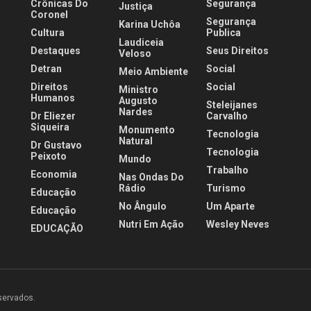
Crônicas Do
Segurança
Justiça
Coronel
Segurança
Karina Uchôa
Cultura
Publica
Laudiceia
Destaques
Seus Direitos
Veloso
Detran
Social
Meio Ambiente
Direitos
Social
Ministro
Humanos
Augusto
Steleijanes
Nardes
Dr Eliezer
Carvalho
Siqueira
Monumento
Tecnologia
Natural
Dr Gustavo
Tecnologia
Peixoto
Mundo
Trabalho
Economia
Nas Ondas Do
Rádio
Turismo
Educação
No Ângulo
Um Aparte
Educação
Nutri Em Ação
Wesley Neves
EDUCAÇÃO
eservados.