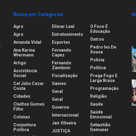
Busca por Categorias
N
Agro
Elimar Leal
O Foco É
Educação
Agro
Entretenimento
Outros
Amanda Vidal
Esportes
s
Pedro Ivo De
Ana Karina
Fernando
Sousa
Wiermann
Capez
Polícia
Artigo
Fernando
.
Zambom
Política
Assistência
Social
Fiscalização
Prega Fogo E
Larga Brasa
Cel Júlio Cezar
Games
Costa
Programação
Geral
Cidades
Religião
Geral
Cleilton Gomes
Saúde
Governo
Filho
Saúde
Internacional
Colunas
Emocional
Jair Oliveira
Conjuntura
Sebastião
Politica
Demuner
JUSTIÇA