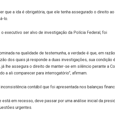
r que a ida é obrigatória, que ele tenha assegurado o direito ao
á-lo.
 executivo ser alvo de investigação da Polícia Federal, foi
minada na qualidade de testemunha, a verdade é que, em razão
azão dos quais já responde a duas investigações, sua condição 
, já lhe assegura o direito de manter-se em silêncio perante a C
do a ali comparecer para interrogatório”, afirmam.
 inconsistência contábil que foi apresentada nos balanças finance
e está em recesso, deve passar por uma análise inicial da pres
uestões urgentes.