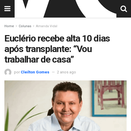
Home
Colunas
Amanda Vidal
Euclério recebe alta 10 dias
após transplante: “Vou
trabalhar de casa”
por
Cleilton Gomes
2 anos ago