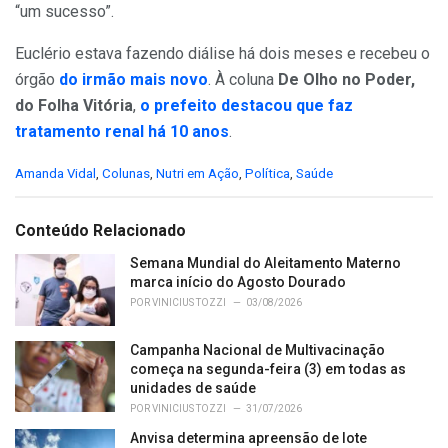
“um sucesso”.
Euclério estava fazendo diálise há dois meses e recebeu o
órgão
do irmão mais novo
. À coluna
De Olho no Poder,
do Folha Vitória
,
o prefeito destacou que faz
tratamento renal há 10 anos
.
C
Amanda Vidal
,
Colunas
,
Nutri em Ação
,
Política
,
Saúde
a
t
e
Conteúdo Relacionado
g
o
Semana Mundial do Aleitamento Materno
r
marca início do Agosto Dourado
i
POR
VINICIUS TOZZI
03/08/2026
e
s
Campanha Nacional de Multivacinação
:
começa na segunda-feira (3) em todas as
unidades de saúde
POR
VINICIUS TOZZI
31/07/2026
Anvisa determina apreensão de lote