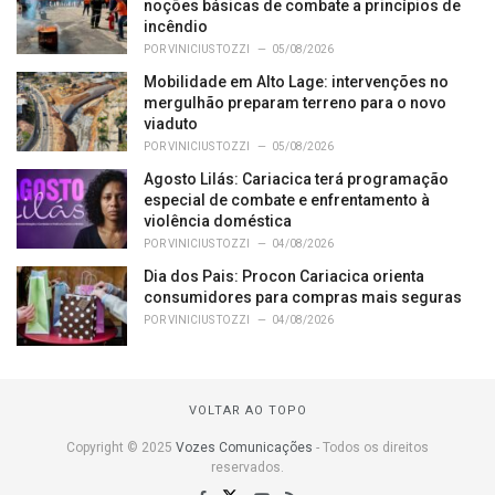
noções básicas de combate a princípios de
incêndio
POR
VINICIUS TOZZI
05/08/2026
Mobilidade em Alto Lage: intervenções no
mergulhão preparam terreno para o novo
viaduto
POR
VINICIUS TOZZI
05/08/2026
Agosto Lilás: Cariacica terá programação
especial de combate e enfrentamento à
violência doméstica
POR
VINICIUS TOZZI
04/08/2026
Dia dos Pais: Procon Cariacica orienta
consumidores para compras mais seguras
POR
VINICIUS TOZZI
04/08/2026
VOLTAR AO TOPO
Copyright © 2025
Vozes Comunicações
- Todos os direitos
reservados.