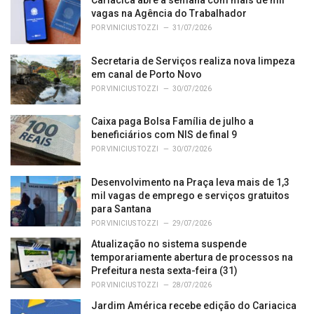
Cariacica abre a semana com mais de mil
r
vagas na Agência do Trabalhador
i
POR
VINICIUS TOZZI
31/07/2026
e
s
Secretaria de Serviços realiza nova limpeza
:
em canal de Porto Novo
POR
VINICIUS TOZZI
30/07/2026
Caixa paga Bolsa Família de julho a
beneficiários com NIS de final 9
POR
VINICIUS TOZZI
30/07/2026
Desenvolvimento na Praça leva mais de 1,3
mil vagas de emprego e serviços gratuitos
para Santana
POR
VINICIUS TOZZI
29/07/2026
Atualização no sistema suspende
temporariamente abertura de processos na
Prefeitura nesta sexta-feira (31)
POR
VINICIUS TOZZI
28/07/2026
Jardim América recebe edição do Cariacica