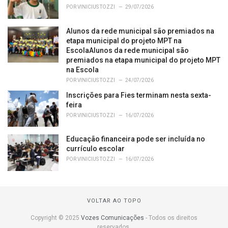
POR
VINICIUS TOZZI
29/07/2026
Alunos da rede municipal são premiados na
etapa municipal do projeto MPT na
EscolaAlunos da rede municipal são
premiados na etapa municipal do projeto MPT
na Escola
POR
VINICIUS TOZZI
24/07/2026
Inscrições para Fies terminam nesta sexta-
feira
POR
VINICIUS TOZZI
16/07/2026
Educação financeira pode ser incluída no
currículo escolar
POR
VINICIUS TOZZI
16/07/2026
VOLTAR AO TOPO
Copyright © 2025
Vozes Comunicações
- Todos os direitos
reservados.