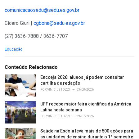
comunicacaosedu@sedu.es.gov.br
Cícero Giuri |
cgbona@sedu.es.gov.br
(27) 3636-7888 / 3636-7707
C
Educação
a
t
e
Conteúdo Relacionado
g
o
Encceja 2026: alunos já podem consultar
r
cartilha de redação
i
POR
VINICIUS TOZZI
03/08/2026
e
s
UFF recebe maior feira científica da América
:
Latina nesta semana
POR
VINICIUS TOZZI
29/07/2026
Saúde na Escola leva mais de 500 ações para
as unidades de ensino durante o 1º semestre