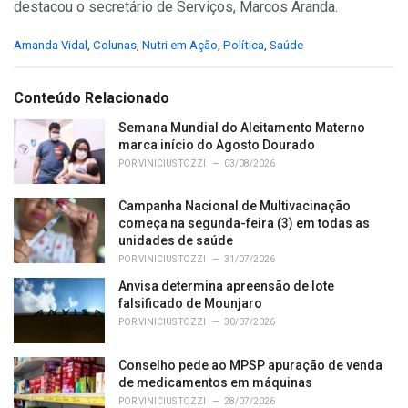
destacou o secretário de Serviços, Marcos Aranda.
C
Amanda Vidal
,
Colunas
,
Nutri em Ação
,
Política
,
Saúde
a
t
e
Conteúdo Relacionado
g
o
Semana Mundial do Aleitamento Materno
r
marca início do Agosto Dourado
i
POR
VINICIUS TOZZI
03/08/2026
e
s
Campanha Nacional de Multivacinação
:
começa na segunda-feira (3) em todas as
unidades de saúde
POR
VINICIUS TOZZI
31/07/2026
Anvisa determina apreensão de lote
falsificado de Mounjaro
POR
VINICIUS TOZZI
30/07/2026
Conselho pede ao MPSP apuração de venda
de medicamentos em máquinas
POR
VINICIUS TOZZI
28/07/2026