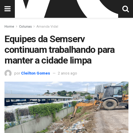
Home
Colunas
Amanda Vidal
Equipes da Semserv
continuam trabalhando para
manter a cidade limpa
por
Cleilton Gomes
2 anos ago