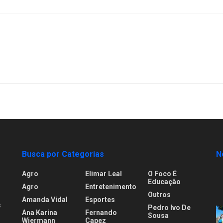
Busca por Categorias
N
Agro
Elimar Leal
O Foco É
Educação
Agro
Entretenimento
Outros
Amanda Vidal
Esportes
s
Pedro Ivo De
Ana Karina
Fernando
Sousa
Wiermann
Capez