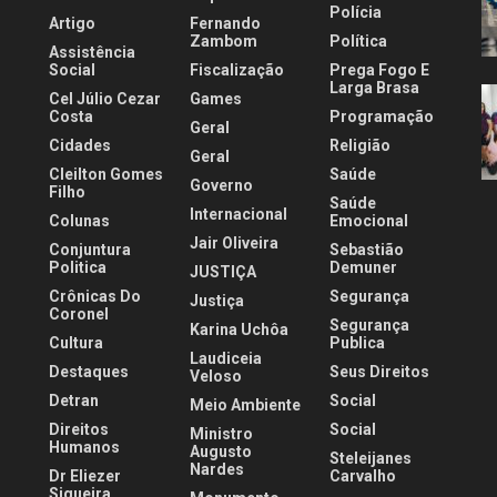
Polícia
Artigo
Fernando
.
Zambom
Política
Assistência
Social
Fiscalização
Prega Fogo E
Larga Brasa
Cel Júlio Cezar
Games
Costa
Programação
Geral
Cidades
Religião
Geral
Cleilton Gomes
Saúde
Governo
Filho
Saúde
Internacional
Colunas
Emocional
Jair Oliveira
Conjuntura
Sebastião
Politica
Demuner
JUSTIÇA
Crônicas Do
Segurança
Justiça
Coronel
Segurança
Karina Uchôa
Cultura
Publica
Laudiceia
Destaques
Seus Direitos
Veloso
Detran
Social
Meio Ambiente
Direitos
Social
Ministro
Humanos
Augusto
Steleijanes
Nardes
Dr Eliezer
Carvalho
Siqueira