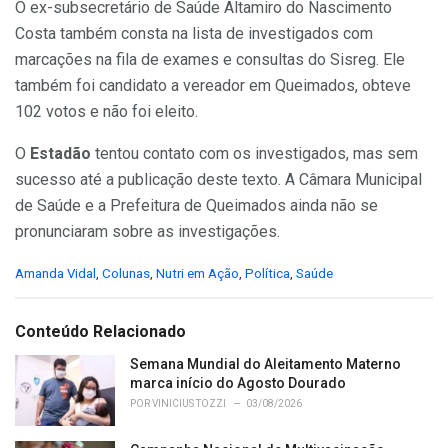
O ex-subsecretário de Saúde Altamiro do Nascimento
Costa também consta na lista de investigados com
marcações na fila de exames e consultas do Sisreg. Ele
também foi candidato a vereador em Queimados, obteve
102 votos e não foi eleito.
O
Estadão
tentou contato com os investigados, mas sem
sucesso até a publicação deste texto. A Câmara Municipal
de Saúde e a Prefeitura de Queimados ainda não se
pronunciaram sobre as investigações.
C
Amanda Vidal
,
Colunas
,
Nutri em Ação
,
Política
,
Saúde
a
t
e
Conteúdo Relacionado
g
o
Semana Mundial do Aleitamento Materno
r
marca início do Agosto Dourado
i
POR
VINICIUS TOZZI
03/08/2026
e
s