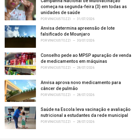
Campanha Nacional de Multivacinação
:
começa na segunda-feira (3) em todas as
unidades de saúde
POR
VINICIUS TOZZI
31/07/2026
Anvisa determina apreensão de lote
falsificado de Mounjaro
POR
VINICIUS TOZZI
30/07/2026
Conselho pede ao MPSP apuração de venda
de medicamentos em máquinas
POR
VINICIUS TOZZI
28/07/2026
Anvisa aprova novo medicamento para
câncer de pulmão
POR
VINICIUS TOZZI
28/07/2026
Saúde na Escola leva vacinação e avaliação
nutricional a estudantes da rede municipal
POR
VINICIUS TOZZI
28/07/2026