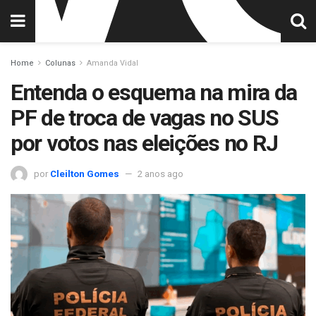
Home
Colunas
Amanda Vidal
Entenda o esquema na mira da
PF de troca de vagas no SUS
por votos nas eleições no RJ
por
Cleilton Gomes
2 anos ago