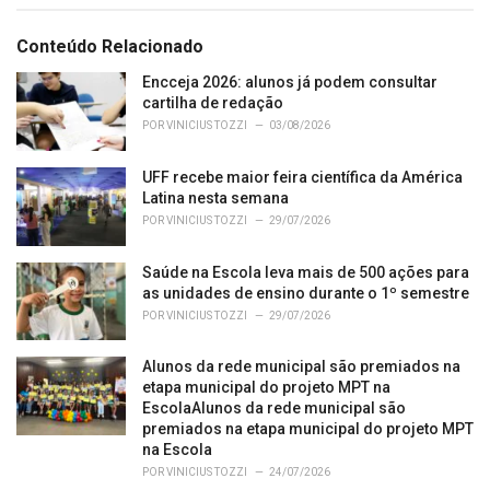
a
t
e
Conteúdo Relacionado
g
o
Encceja 2026: alunos já podem consultar
r
cartilha de redação
i
POR
VINICIUS TOZZI
03/08/2026
e
s
UFF recebe maior feira científica da América
:
Latina nesta semana
POR
VINICIUS TOZZI
29/07/2026
Saúde na Escola leva mais de 500 ações para
as unidades de ensino durante o 1º semestre
POR
VINICIUS TOZZI
29/07/2026
Alunos da rede municipal são premiados na
etapa municipal do projeto MPT na
EscolaAlunos da rede municipal são
premiados na etapa municipal do projeto MPT
na Escola
POR
VINICIUS TOZZI
24/07/2026