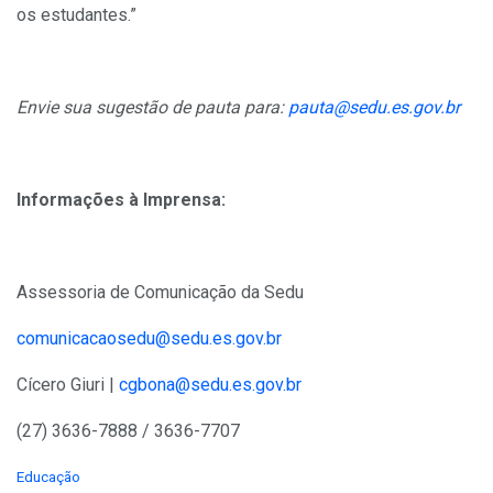
os estudantes.”
Envie sua sugestão de pauta para:
pauta@sedu.es.gov.br
Informações à Imprensa:
Assessoria de Comunicação da Sedu
comunicacaosedu@sedu.es.gov.br
Cícero Giuri |
cgbona@sedu.es.gov.br
(27) 3636-7888 / 3636-7707
C
Educação