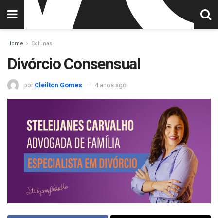
Home
Colunas
Divórcio Consensual
por
Cleilton Gomes
4 anos ago