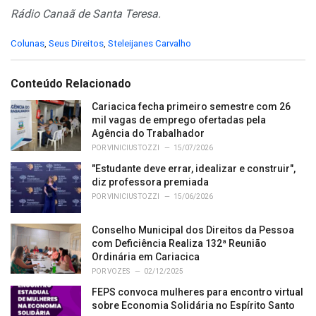
Rádio Canaã de Santa Teresa.
C
Colunas
,
Seus Direitos
,
Steleijanes Carvalho
a
t
e
Conteúdo Relacionado
g
o
Cariacica fecha primeiro semestre com 26
r
mil vagas de emprego ofertadas pela
i
Agência do Trabalhador
e
POR
VINICIUS TOZZI
15/07/2026
s
"Estudante deve errar, idealizar e construir",
:
diz professora premiada
POR
VINICIUS TOZZI
15/06/2026
Conselho Municipal dos Direitos da Pessoa
com Deficiência Realiza 132ª Reunião
Ordinária em Cariacica
POR
VOZES
02/12/2025
FEPS convoca mulheres para encontro virtual
sobre Economia Solidária no Espírito Santo