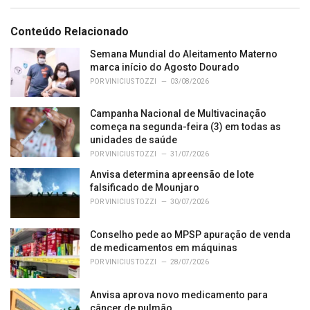
a
t
e
Conteúdo Relacionado
g
o
Semana Mundial do Aleitamento Materno
r
marca início do Agosto Dourado
i
POR
VINICIUS TOZZI
03/08/2026
e
s
Campanha Nacional de Multivacinação
:
começa na segunda-feira (3) em todas as
unidades de saúde
POR
VINICIUS TOZZI
31/07/2026
Anvisa determina apreensão de lote
falsificado de Mounjaro
POR
VINICIUS TOZZI
30/07/2026
Conselho pede ao MPSP apuração de venda
de medicamentos em máquinas
POR
VINICIUS TOZZI
28/07/2026
Anvisa aprova novo medicamento para
câncer de pulmão