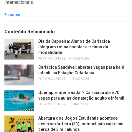
internacionais.
C
Esportes
a
t
e
Conteúdo Relacionado
g
o
Dia da Capoeira: Alunos de Cariacica
r
integram rotina escolar a treinos da
i
modalidade
e
POR
VINICIUS TOZZI
04/08/2026
s
Cariacica Saudável: abertas vagas para balé
:
infantil na Estação Cidadania
POR
VINICIUS TOZZI
31/07/2026
Quer aprender a nadar? Cariacica abre 70
vagas para aulas de natação adulto e infantil
POR
VINICIUS TOZZI
28/07/2026
Abertura dos Jogos Estudantis acontece
nesta sexta-feira (31); competição vai reunir
cerca de 3 mil alunos