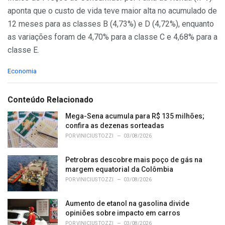
aponta que o custo de vida teve maior alta no acumulado de
12 meses para as classes B (4,73%) e D (4,72%), enquanto
as variações foram de 4,70% para a classe C e 4,68% para a
classe E.
C
Economia
a
t
e
Conteúdo Relacionado
g
o
Mega-Sena acumula para R$ 135 milhões;
r
confira as dezenas sorteadas
i
POR
VINICIUS TOZZI
03/08/2026
e
s
Petrobras descobre mais poço de gás na
:
margem equatorial da Colômbia
POR
VINICIUS TOZZI
03/08/2026
Aumento de etanol na gasolina divide
opiniões sobre impacto em carros
POR
VINICIUS TOZZI
03/08/2026