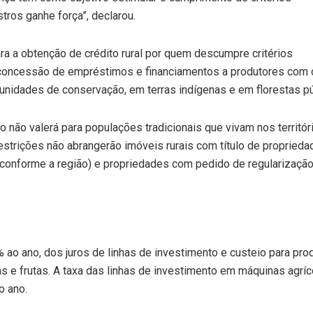
ros ganhe força”, declarou.
a a obtenção de crédito rural por quem descumpre critérios
a a concessão de empréstimos e financiamentos a produtores c
unidades de conservação, em terras indígenas e em florestas púb
o não valerá para populações tradicionais que vivam nos territ
restrições não abrangerão imóveis rurais com título de proprieda
 conforme a região) e propriedades com pedido de regularização 
o ano, dos juros de linhas de investimento e custeio para pro
olas e frutas. A taxa das linhas de investimento em máquinas agr
o ano.