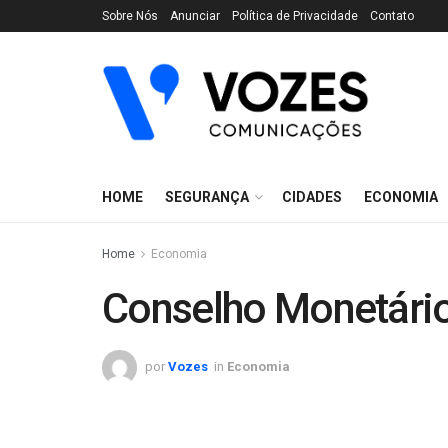
Sobre Nós
Anunciar
Política de Privacidade
Contato
HOME
SEGURANÇA
CIDADES
ECONOMIA
Home
Economia
Conselho Monetário
por
Vozes
in
Economia