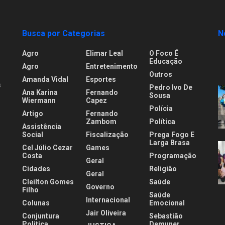
Busca por Categorias
N
Agro
Elimar Leal
O Foco É
Educação
Agro
Entretenimento
Outros
Amanda Vidal
Esportes
s
Pedro Ivo De
Ana Karina
Fernando
Sousa
Wiermann
Capez
Polícia
Artigo
Fernando
.
Zambom
Política
Assistência
Social
Fiscalização
Prega Fogo E
Larga Brasa
Cel Júlio Cezar
Games
Costa
Programação
Geral
Cidades
Religião
Geral
Cleilton Gomes
Saúde
Governo
Filho
Saúde
Internacional
Colunas
Emocional
Jair Oliveira
Conjuntura
Sebastião
Politica
Demuner