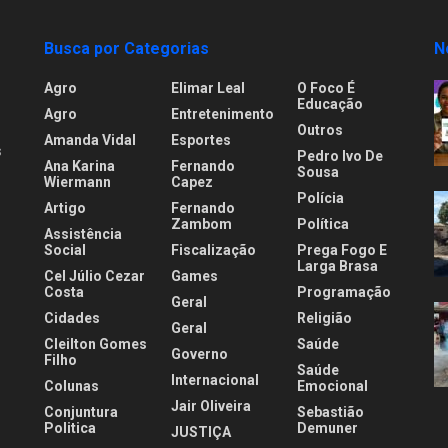
Busca por Categorias
N
Agro
Elimar Leal
O Foco É
Educação
Agro
Entretenimento
Outros
Amanda Vidal
Esportes
s
Pedro Ivo De
Ana Karina
Fernando
Sousa
Wiermann
Capez
Polícia
Artigo
Fernando
.
Zambom
Política
Assistência
Social
Fiscalização
Prega Fogo E
Larga Brasa
Cel Júlio Cezar
Games
Costa
Programação
Geral
Cidades
Religião
Geral
Cleilton Gomes
Saúde
Governo
Filho
Saúde
Internacional
Colunas
Emocional
Jair Oliveira
Conjuntura
Sebastião
Politica
Demuner
JUSTIÇA