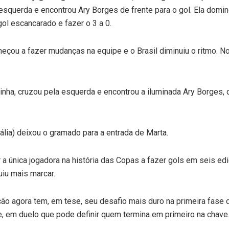
esquerda e encontrou Ary Borges de frente para o gol. Ela domin
 gol escancarado e fazer o 3 a 0.
çou a fazer mudanças na equipe e o Brasil diminuiu o ritmo. No
binha, cruzou pela esquerda e encontrou a iluminada Ary Borges
rália) deixou o gramado para a entrada de Marta.
 a única jogadora na história das Copas a fazer gols em seis ed
iu mais marcar.
ão agora tem, em tese, seu desafio mais duro na primeira fase d
ne, em duelo que pode definir quem termina em primeiro na chave