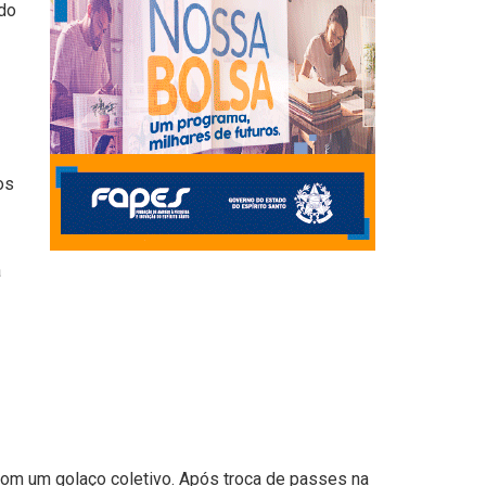
ndo
os
a
com um golaço coletivo. Após troca de passes na