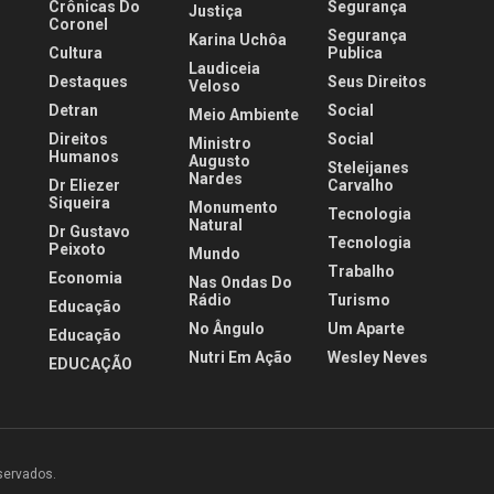
Crônicas Do
Segurança
Justiça
Coronel
Segurança
Karina Uchôa
Cultura
Publica
Laudiceia
Destaques
Seus Direitos
Veloso
Detran
Social
Meio Ambiente
Direitos
Social
Ministro
Humanos
Augusto
Steleijanes
Nardes
Dr Eliezer
Carvalho
Siqueira
Monumento
Tecnologia
Natural
Dr Gustavo
Tecnologia
Peixoto
Mundo
Trabalho
Economia
Nas Ondas Do
Rádio
Turismo
Educação
No Ângulo
Um Aparte
Educação
Nutri Em Ação
Wesley Neves
EDUCAÇÃO
eservados.