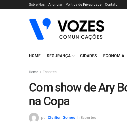
Sobre Nós
Anunciar
Política de Privacidade
Contato
HOME
SEGURANÇA
CIDADES
ECONOMIA
Home
Esportes
Com show de Ary Bor
na Copa
por
Cleilton Gomes
in
Esportes