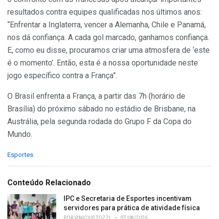
resultados contra equipes qualificadas nos últimos anos:
“Enfrentar a Inglaterra, vencer a Alemanha, Chile e Panamá,
nos dá confiança. A cada gol marcado, ganhamos confiança.
E, como eu disse, procuramos criar uma atmosfera de ‘este
é o momento’. Então, esta é a nossa oportunidade neste
jogo específico contra a França”.
O Brasil enfrenta a França, a partir das 7h (horário de
Brasília) do próximo sábado no estádio de Brisbane, na
Austrália, pela segunda rodada do Grupo F da Copa do
Mundo.
C
Esportes
a
t
e
Conteúdo Relacionado
g
o
IPC e Secretaria de Esportes incentivam
r
servidores para prática de atividade física
i
POR
VINICIUS TOZZI
07/08/2026