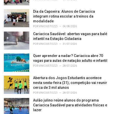
e
s
Dia da Capoeira: Alunos de Cariacica
:
integram rotina escolar a treinos da
modalidade
POR
VINICIUS TOZZI
04/08/2026
Cariacica Saudável: abertas vagas para balé
infantil na Estação Cidadania
POR
VINICIUS TOZZI
31/07/2026
Quer aprender a nadar? Cariacica abre 70
vagas para aulas de natação adulto e infantil
POR
VINICIUS TOZZI
28/07/2026
Abertura dos Jogos Estudantis acontece
nesta sexta-feira (31); competição vai reunir
cerca de 3 mil alunos
POR
VINICIUS TOZZI
28/07/2026
Aulão julino reúne alunos do programa
Cariacica Saudável para atividades físicas e
lazer