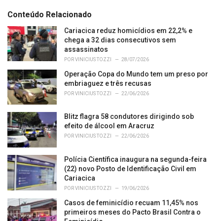
t
e
Conteúdo Relacionado
g
o
Cariacica reduz homicídios em 22,2% e
r
chega a 32 dias consecutivos sem
i
assassinatos
e
POR
VINICIUS TOZZI
28/07/2026
s
Operação Copa do Mundo tem um preso por
:
embriaguez e três recusas
POR
VINICIUS TOZZI
22/06/2026
Blitz flagra 58 condutores dirigindo sob
efeito de álcool em Aracruz
POR
VINICIUS TOZZI
22/06/2026
Polícia Científica inaugura na segunda-feira
(22) novo Posto de Identificação Civil em
Cariacica
POR
VINICIUS TOZZI
19/06/2026
Casos de feminicídio recuam 11,45% nos
primeiros meses do Pacto Brasil Contra o