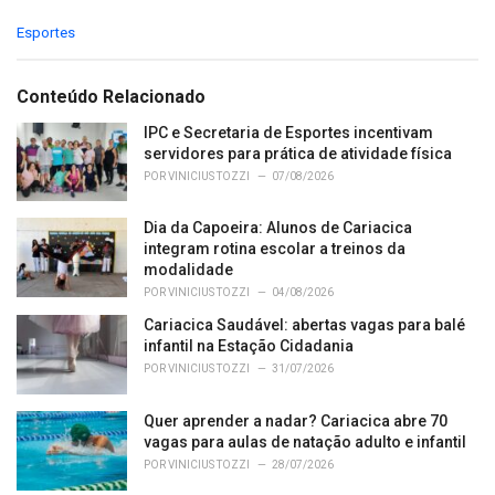
C
Esportes
a
t
e
Conteúdo Relacionado
g
o
IPC e Secretaria de Esportes incentivam
r
servidores para prática de atividade física
i
POR
VINICIUS TOZZI
07/08/2026
e
s
Dia da Capoeira: Alunos de Cariacica
:
integram rotina escolar a treinos da
modalidade
POR
VINICIUS TOZZI
04/08/2026
Cariacica Saudável: abertas vagas para balé
infantil na Estação Cidadania
POR
VINICIUS TOZZI
31/07/2026
Quer aprender a nadar? Cariacica abre 70
vagas para aulas de natação adulto e infantil
POR
VINICIUS TOZZI
28/07/2026