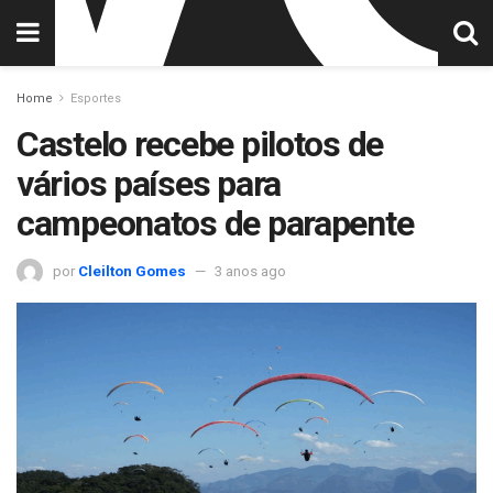
Home
Esportes
Castelo recebe pilotos de
vários países para
campeonatos de parapente
por
Cleilton Gomes
3 anos ago