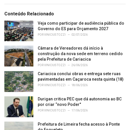
a
t
e
Conteúdo Relacionado
g
o
Veja como participar de audiência pública do
r
Governo do ES para Orçamento 2027
i
POR
VINICIUS TOZZI
02/07/2026
e
s
Câmara de Vereadores dá início à
:
construção da nova sede em terreno cedido
pela Prefeitura de Cariacica
POR
VINICIUS TOZZI
26/06/2026
Cariacica conclui obras e entrega sete ruas
pavimentadas em Caçaroca nesta quinta (18)
POR
VINICIUS TOZZI
18/06/2026
Durigan critica PEC que dá autonomia ao BC
por criar “novo Poder"
POR
VINICIUS TOZZI
17/06/2026
Prefeitura de Limeira fecha acesso à Ponte
do Esqueleto