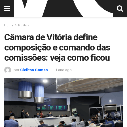
Home
Política
Câmara de Vitória define
composição e comando das
comissões: veja como ficou
por
Cleilton Gomes
1 ano ago