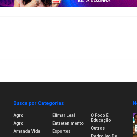
Busca por Categorias
N
Agro
Elimar Leal
O Foco É
Educação
Agro
Entretenimento
Outros
Amanda Vidal
Esportes
s
Pedro Ivo De