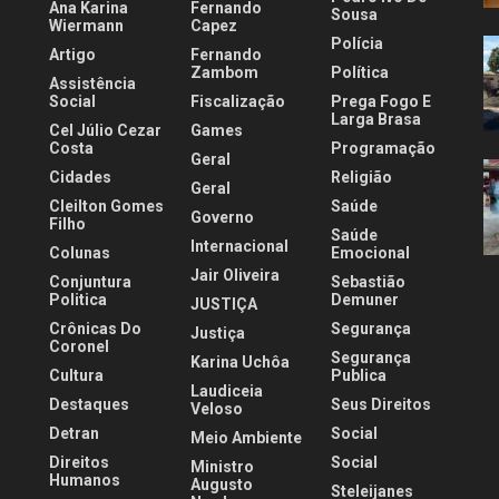
Ana Karina
Fernando
Sousa
Wiermann
Capez
Polícia
Artigo
Fernando
.
Zambom
Política
Assistência
Social
Fiscalização
Prega Fogo E
Larga Brasa
Cel Júlio Cezar
Games
Costa
Programação
Geral
Cidades
Religião
Geral
Cleilton Gomes
Saúde
Governo
Filho
Saúde
Internacional
Colunas
Emocional
Jair Oliveira
Conjuntura
Sebastião
Politica
Demuner
JUSTIÇA
Crônicas Do
Segurança
Justiça
Coronel
Segurança
Karina Uchôa
Cultura
Publica
Laudiceia
Destaques
Seus Direitos
Veloso
Detran
Social
Meio Ambiente
Direitos
Social
Ministro
Humanos
Augusto
Steleijanes