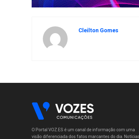
Cleilton Gomes
O Portal VOZ.ES é um canal de informação com uma
visão diferenciada dos fatos marcantes do dia. Notícia