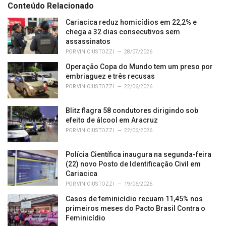
e
Conteúdo Relacionado
g
o
Cariacica reduz homicídios em 22,2% e
r
chega a 32 dias consecutivos sem
i
assassinatos
e
POR
VINICIUS TOZZI
28/07/2026
s
Operação Copa do Mundo tem um preso por
:
embriaguez e três recusas
POR
VINICIUS TOZZI
22/06/2026
Blitz flagra 58 condutores dirigindo sob
efeito de álcool em Aracruz
POR
VINICIUS TOZZI
22/06/2026
Polícia Científica inaugura na segunda-feira
(22) novo Posto de Identificação Civil em
Cariacica
POR
VINICIUS TOZZI
19/06/2026
Casos de feminicídio recuam 11,45% nos
primeiros meses do Pacto Brasil Contra o
Feminicídio