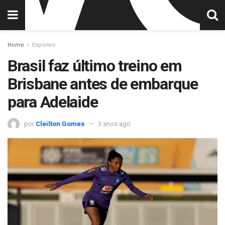
Home
Esportes
Brasil faz último treino em
Brisbane antes de embarque
para Adelaide
por
Cleilton Gomes
3 anos ago