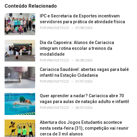
e
Conteúdo Relacionado
g
o
IPC e Secretaria de Esportes incentivam
r
servidores para prática de atividade física
i
POR
VINICIUS TOZZI
07/08/2026
e
s
Dia da Capoeira: Alunos de Cariacica
:
integram rotina escolar a treinos da
modalidade
POR
VINICIUS TOZZI
04/08/2026
Cariacica Saudável: abertas vagas para balé
infantil na Estação Cidadania
POR
VINICIUS TOZZI
31/07/2026
Quer aprender a nadar? Cariacica abre 70
vagas para aulas de natação adulto e infantil
POR
VINICIUS TOZZI
28/07/2026
Abertura dos Jogos Estudantis acontece
nesta sexta-feira (31); competição vai reunir
cerca de 3 mil alunos