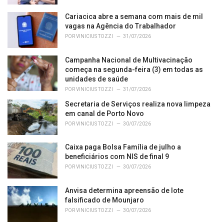
:
Cariacica abre a semana com mais de mil
vagas na Agência do Trabalhador
POR
VINICIUS TOZZI
31/07/2026
Campanha Nacional de Multivacinação
começa na segunda-feira (3) em todas as
unidades de saúde
POR
VINICIUS TOZZI
31/07/2026
Secretaria de Serviços realiza nova limpeza
em canal de Porto Novo
POR
VINICIUS TOZZI
30/07/2026
Caixa paga Bolsa Família de julho a
beneficiários com NIS de final 9
POR
VINICIUS TOZZI
30/07/2026
Anvisa determina apreensão de lote
falsificado de Mounjaro
POR
VINICIUS TOZZI
30/07/2026