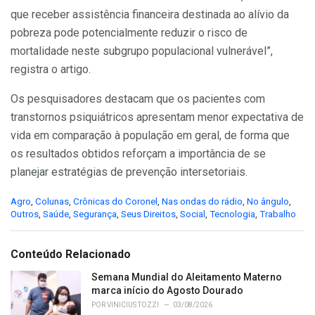
que receber assistência financeira destinada ao alívio da
pobreza pode potencialmente reduzir o risco de
mortalidade neste subgrupo populacional vulnerável”,
registra o artigo.
Os pesquisadores destacam que os pacientes com
transtornos psiquiátricos apresentam menor expectativa de
vida em comparação à população em geral, de forma que
os resultados obtidos reforçam a importância de se
planejar estratégias de prevenção intersetoriais.
C
Agro
,
Colunas
,
Crônicas do Coronel
,
Nas ondas do rádio
,
No ângulo
,
a
Outros
,
Saúde
,
Segurança
,
Seus Direitos
,
Social
,
Tecnologia
,
Trabalho
t
e
g
Conteúdo Relacionado
o
r
Semana Mundial do Aleitamento Materno
i
marca início do Agosto Dourado
e
POR
VINICIUS TOZZI
03/08/2026
s